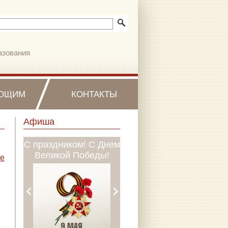
азования
ЮЩИМ
КОНТАКТЫ
Афиша
С праздником! С Днем
МБУДО «ДМШ № 1
Великой Победы!
им. П.И. Чайковского»
е
объявляет о наборе
учащихся на 2026-
2027 учебный год