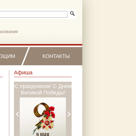
азования
ЮЩИМ
КОНТАКТЫ
Афиша
С праздником! С Днем
МБУДО «ДМШ № 1
Великой Победы!
им. П.И. Чайковского»
объявляет о наборе
учащихся на 2026-
2027 учебный год