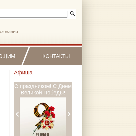
азования
ЮЩИМ
КОНТАКТЫ
Афиша
С праздником! С Днем
МБУДО «ДМШ № 1
Великой Победы!
им. П.И. Чайковского»
объявляет о наборе
учащихся на 2026-
2027 учебный год