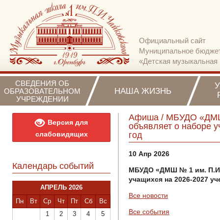
Официальный сайт
Муниципальное бюджет
«Детская музыкальная 
СВЕДЕНИЯ ОБ
НАША ЖИЗНЬ
ОБРАЗОВАТЕЛЬНОМ
УЧРЕЖДЕНИИ
Афиша / МБУДО «ДМШ 
Версия для
объявляет о наборе у
слабовидящих
год
10 Апр 2026
Календарь событий
МБУДО «ДМШ № 1 им. П.И.
учащихся на 2026-2027 у
АПРЕЛЬ 2026
Все новости
Пн
Вт
Ср
Чт
Пт
Сб
Вс
Все события
1
2
3
4
5