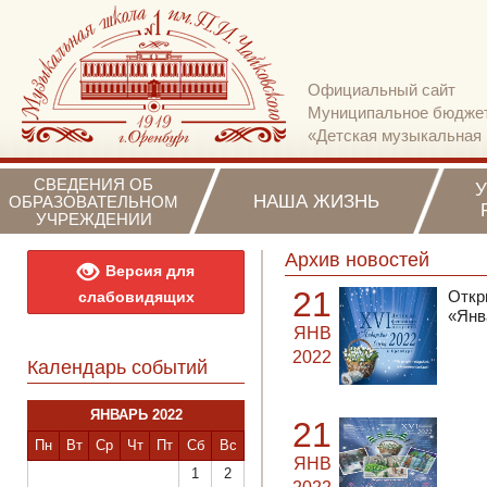
Официальный сайт
Муниципальное бюджет
«Детская музыкальная 
СВЕДЕНИЯ ОБ
НАША ЖИЗНЬ
ОБРАЗОВАТЕЛЬНОМ
УЧРЕЖДЕНИИ
Архив новостей
Версия для
21
Откр
слабовидящих
«Янв
ЯНВ
2022
Календарь событий
ЯНВАРЬ 2022
21
Пн
Вт
Ср
Чт
Пт
Сб
Вс
ЯНВ
1
2